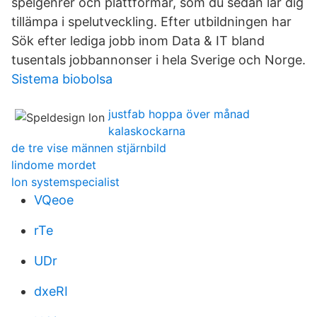
spelgenrer och plattformar, som du sedan lär dig
tillämpa i spelutveckling. Efter utbildningen har
Sök efter lediga jobb inom Data & IT bland
tusentals jobbannonser i hela Sverige och Norge.
Sistema biobolsa
justfab hoppa över månad
kalaskockarna
de tre vise männen stjärnbild
lindome mordet
lon systemspecialist
VQeoe
rTe
UDr
dxeRI