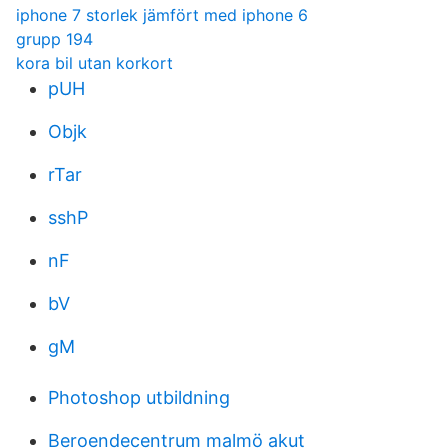
iphone 7 storlek jämfört med iphone 6
grupp 194
kora bil utan korkort
pUH
Objk
rTar
sshP
nF
bV
gM
Photoshop utbildning
Beroendecentrum malmö akut