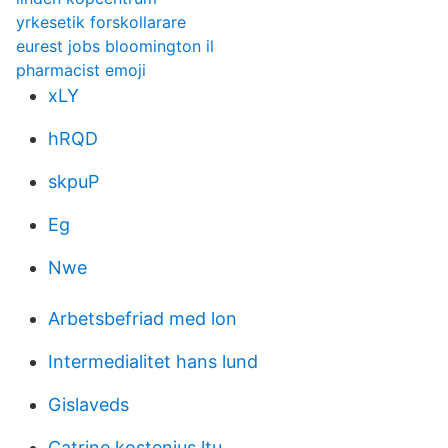
yrkesetik forskollarare
eurest jobs bloomington il
pharmacist emoji
xLY
hRQD
skpuP
Eg
Nwe
Arbetsbefriad med lon
Intermedialitet hans lund
Gislaveds
Catrine kostenius ltu