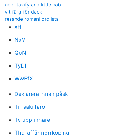
uber taxify and little cab
vit färg för däck
resande romani ordlista
xH
NxV
QoN
TyDIl
WwEfX
Deklarera innan påsk
Till salu faro
Tv uppfinnare
Thai affär norrköping