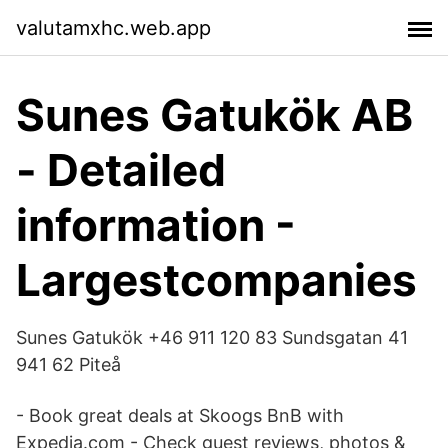
valutamxhc.web.app
Sunes Gatukök AB
- Detailed
information -
Largestcompanies
Sunes Gatukök +46 911 120 83 Sundsgatan 41
941 62 Piteå
- Book great deals at Skoogs BnB with
Expedia.com - Check guest reviews, photos &