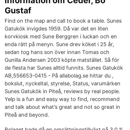
information om Ceder, Bo
Gustaf
Find on the map and call to book a table. Sunes
Gatukök invigdes 1959. Då var det en liten
korvkiosk med Sune Berggren i luckan och en
enda rätt på menyn. Sune drev köket i 25 år,
sedan tog hans son över innan Tomas och
Gunilla Andersen 2003 köpte matstället. Så för
de flesta har Sunes alltid funnits. Sunes Gatukök
AB,556653-0415 - På allabolag.se hittar du ,
bokslut, nyckeltal, styrelse, Status, varumärken
Sunes Gatukök in Piteå, reviews by real people.
Yelp is a fun and easy way to find, recommend
and talk about what’s great and not so great in
Piteå and beyond.
Bolaget hade då en omsättningstillväxt på 3,0 %.