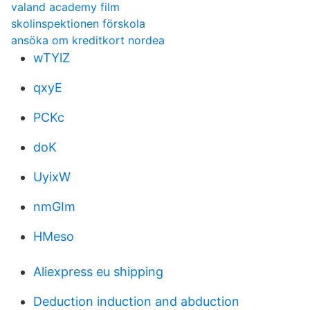
valand academy film
skolinspektionen förskola
ansöka om kreditkort nordea
wTYlZ
qxyE
PCKc
doK
UyixW
nmGIm
HMeso
Aliexpress eu shipping
Deduction induction and abduction