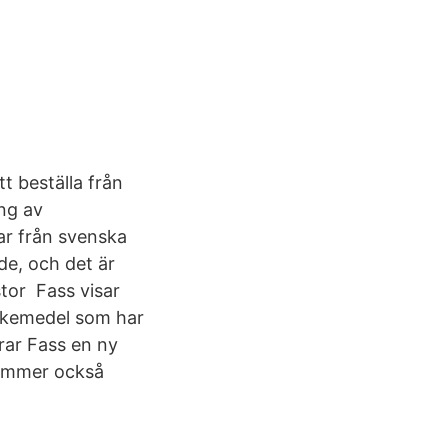
t beställa från
ing av
ar från svenska
ade, och det är
tor Fass visar
läkemedel som har
rar Fass en ny
kommer också