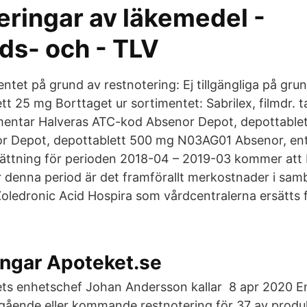
eringar av läkemedel -
ds- och - TLV
timentet på grund av restnotering: Ej tillgängliga på gr
ett 25 mg Borttaget ur sortimentet: Sabrilex, filmdr. 
ntar Halveras ATC-kod Absenor Depot, depottable
 Depot, depottablett 500 mg N03AG01 Absenor, ent
tning för perioden 2018-04 – 2019-03 kommer att b
 denna period är det framförallt merkostnader i sa
Zoledronic Acid Hospira som vårdcentralerna ersätts
ingar Apoteket.se
s enhetschef Johan Andersson kallar 8 apr 2020 En
gående eller kommande restnotering för 37 av produ