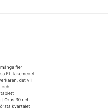
 många fler
isa Ett läkemedel
erkaren, det vill
g och
tablett
lat Oros 30 och
första kvartalet