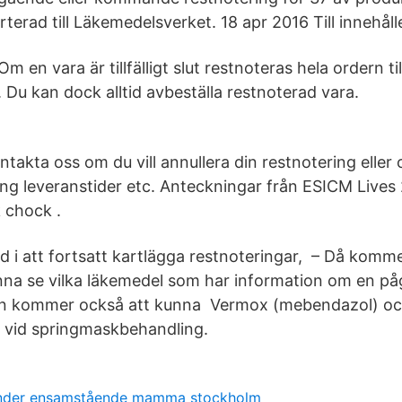
terad till Läkemedelsverket. 18 apr 2016 Till innehåll
m en vara är tillfälligt slut restnoteras hela ordern till
 Du kan dock alltid avbeställa restnoterad vara.
ntakta oss om du vill annullera din restnotering eller
ing leveranstider etc. Anteckningar från ESICM Lives 
k chock .
 i att fortsatt kartlägga restnoteringar, – Då kom
nna se vilka läkemedel som har information om en p
an kommer också att kunna Vermox (mebendazol) oc
 vid springmaskbehandling.
nder ensamstående mamma stockholm