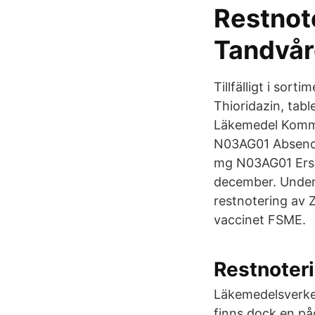
Restnot
Tandvår
Tillfälligt i sor
Thioridazin, tabl
Läkemedel Komme
N03AG01 Absenor
mg N03AG01 Ersät
december. Under
restnotering av 
vaccinet FSME.
Restnoter
Läkemedelsverket
finns dock en på