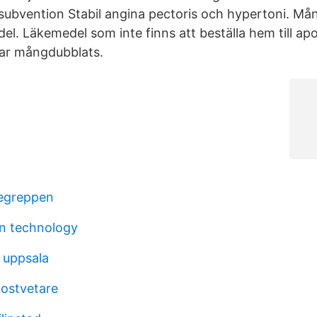
/subvention Stabil angina pectoris och hypertoni. Må
l. Läkemedel som inte finns att beställa hem till apo
har mångdubblats.
begreppen
in technology
 uppsala
kostvetare