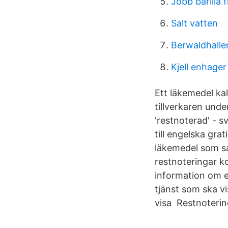
Jobb barilla f
Salt vatten
Berwaldhalle
Kjell enhage
Ett läkemedel kal
tillverkaren und
'restnoterad' - 
till engelska gra
läkemedel som sa
restnoteringar k
information om e
tjänst som ska v
visa Restnoteri