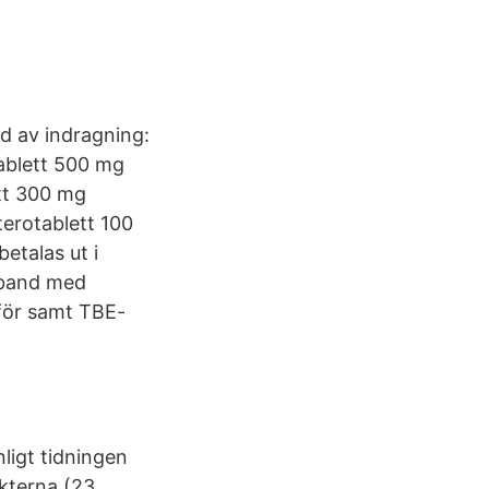
und av indragning:
tablett 500 mg
tt 300 mg
erotablett 100
etalas ut i
mband med
 för samt TBE-
ligt tidningen
kterna (23