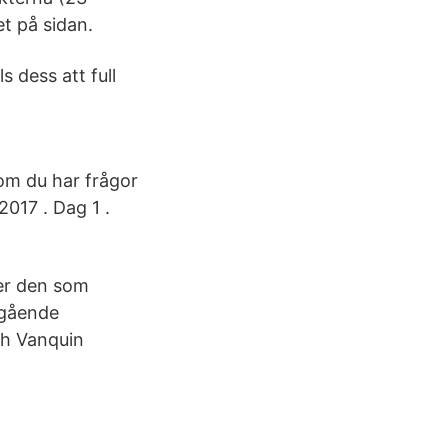
et på sidan.
s dess att full
 om du har frågor
2017 . Dag 1 .
mer den som
ågående
h Vanquin