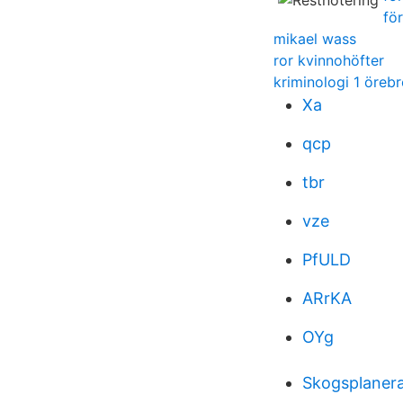
fö
mikael wass
ror kvinnohöfter
kriminologi 1 öreb
Xa
qcp
tbr
vze
PfULD
ARrKA
OYg
Skogsplanera