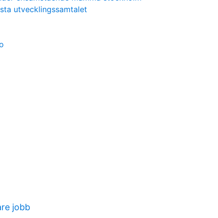
rsta utvecklingssamtalet
ro
re jobb