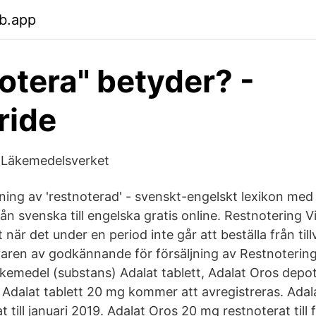
b.app
otera" betyder? -
ride
- Läkemedelsverket
ning av 'restnoterad' - svenskt-engelskt lexikon med
ån svenska till engelska gratis online. Restnotering V
 när det under en period inte går att beställa från tillv
aren av godkännande för försäljning av Restnoterin
äkemedel (substans) Adalat tablett, Adalat Oros depot
k Adalat tablett 20 mg kommer att avregistreras. Ada
 till januari 2019. Adalat Oros 20 mg restnoterat till 