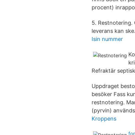
procent) inrappor
5. Restnotering. O
leverans kan ske.
Isin nummer
Ko
kr
Refraktär septis
Uppdraget bestod
besöker Fass ku
restnotering. M
(pyrvin) används
Kroppens
fo