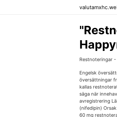
valutamxhc.we
"Restn
Happy
Restnoteringar 
Engelsk översätt
översättningar fr
kallas restnoterat
säga när innehav
avregistrering L
(nifedipin) Orsa
60 mg restnoterat