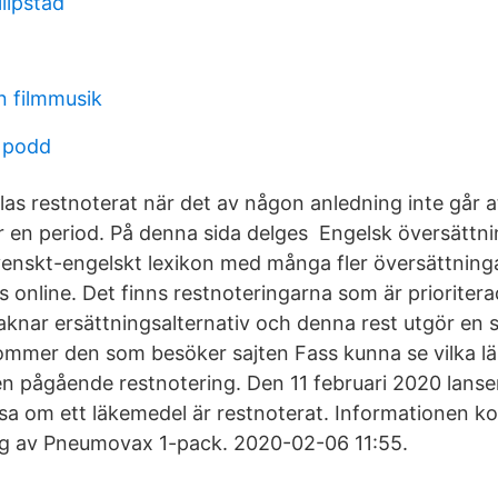
ilipstad
n filmmusik
r podd
las restnoterat när det av någon anledning inte går at
er en period. På denna sida delges Engelsk översättn
svenskt-engelskt lexikon med många fler översättning
tis online. Det finns restnoteringarna som är prioriter
knar ersättningsalternativ och denna rest utgör en s
ommer den som besöker sajten Fass kunna se vilka 
n pågående restnotering. Den 11 februari 2020 lanse
isa om ett läkemedel är restnoterat. Informationen 
ng av Pneumovax 1-pack. 2020-02-06 11:55.