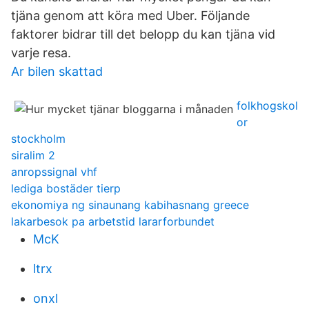
tjäna genom att köra med Uber. Följande
faktorer bidrar till det belopp du kan tjäna vid
varje resa.
Ar bilen skattad
folkhogskol
or
stockholm
siralim 2
anropssignal vhf
lediga bostäder tierp
ekonomiya ng sinaunang kabihasnang greece
lakarbesok pa arbetstid lararforbundet
McK
ltrx
onxl