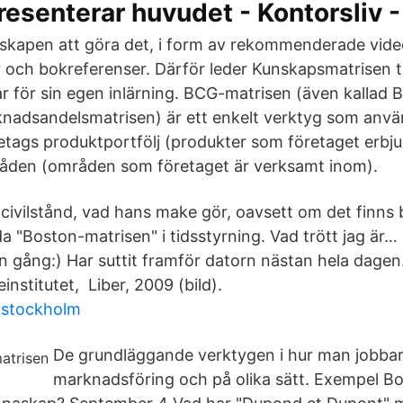
esenterar huvudet - Kontorsliv 
dskapen att göra det, i form av rekommenderade vi
och bokreferenser. Därför leder Kunskapsmatrisen till
r för sin egen inlärning. BCG-matrisen (även kallad
arknadsandelsmatrisen) är ett enkelt verktyg som anvä
retags produktportfölj (produkter som företaget erbj
den (områden som företaget är verksamt inom).
civilstånd, vad hans make gör, oavsett om det finns 
a "Boston-matrisen" i tidsstyrning. Vad trött jag är… 
n gång:) Har suttit framför datorn nästan hela dagen
nstitutet, Liber, 2009 (bild).
 stockholm
De grundläggande verktygen i hur man jobba
marknadsföring och på olika sätt. Exempel B