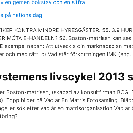
av en gemen bokstav och en siffra
ge på nationaldag
TIKER KONTRA MINDRE HYRESGÄSTER. 55. 3.9 HUR
 MÖTA E-HANDELN? 56. Boston-matrisen kan ses s
SE exempel nedan: Att utveckla din marknadsplan med
eter och med rätt c) Vad står förkortningen IMK (eng.
ystemens livscykel 2013 
er Boston-matrisen, (skapad av konsultfirman BCG,
) Topp bilder på Vad är En Matris Fotosamling. Bläd
ngeller sök efter vad är en matrisorganisation Vad är
föring?