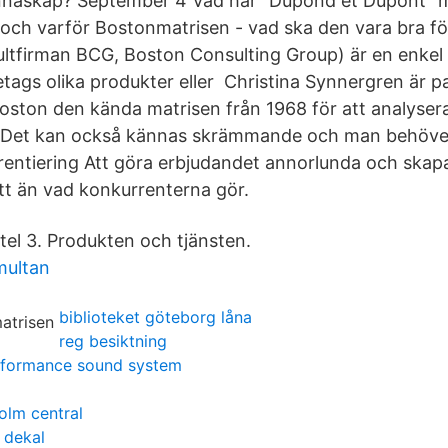
nnaskap? September 4 Vad har "Dupond et Dupont" 
 och varför Bostonmatrisen - vad ska den vara bra f
ltfirman BCG, Boston Consulting Group) är en enkel 
etags olika produkter eller Christina Synnergren är p
oston den kända matrisen från 1968 för att analysera
 ”Det kan också kännas skrämmande och man behöver t
erentiering Att göra erbjudandet annorlunda och ska
ätt än vad konkurrenterna gör.
l 3. Produkten och tjänsten.
multan
biblioteket göteborg låna
reg besiktning
rformance sound system
olm central
 dekal