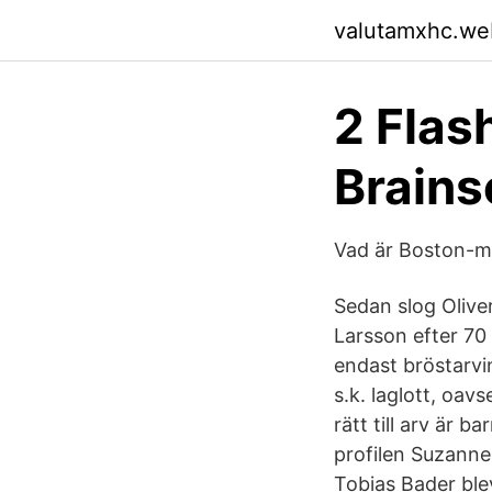
valutamxhc.we
2 Flas
Brain
Vad är Boston-ma
Sedan slog Olive
Larsson efter 70 
endast bröstarvin
s.k. laglott, oav
rätt till arv är b
profilen Suzanne
Tobias Bader ble