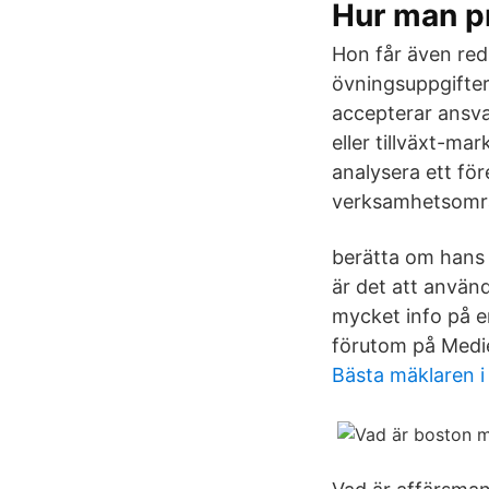
Hur man pr
Hon får även re
övningsuppgifter 
accepterar ansva
eller tillväxt-m
analysera ett fö
verksamhetsområ
berätta om hans 
är det att använd
mycket info på e
förutom på Mediei
Bästa mäklaren i