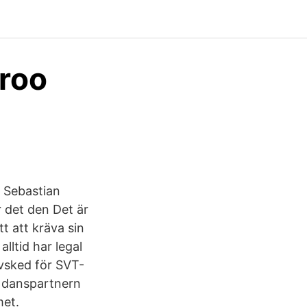
aroo
n Sebastian
r det den Det är
t att kräva sin
lltid har legal
 avsked för SVT-
d danspartnern
met.