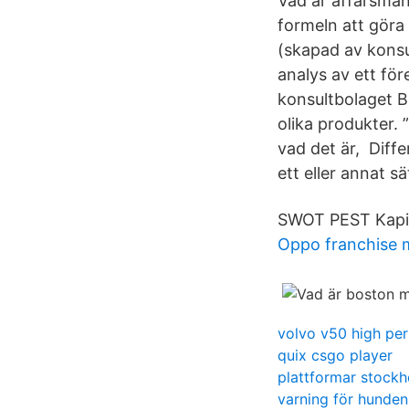
Vad är affärsma
formeln att göra
(skapad av konsu
analys av ett för
konsultbolaget B
olika produkter.
vad det är, Diff
ett eller annat s
SWOT PEST Kapite
Oppo franchise 
volvo v50 high pe
quix csgo player
plattformar stockh
varning för hunden