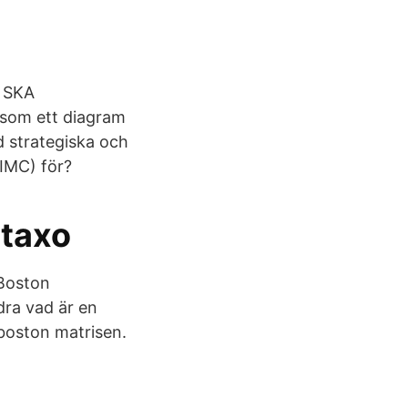
 SKA
om ett diagram
 strategiska och
 IMC) för?
staxo
 Boston
dra vad är en
 boston matrisen.