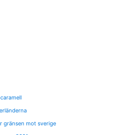
 caramell
derländerna
 gränsen mot sverige