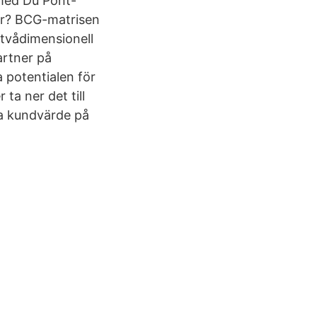
med Du Pont-
ör? BCG-matrisen
tvådimensionell
artner på
 potentialen för
a ner det till
pa kundvärde på