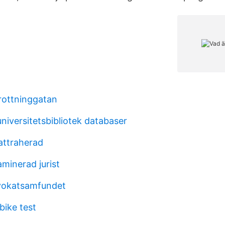
rottninggatan
niversitetsbibliotek databaser
attraherad
minerad jurist
vokatsamfundet
bike test