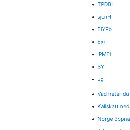
TPDBI
sjLnH
FlYPb
Exn
jPMFi
SY
ug
Vad heter du
Källskatt ne
Norge öppnar