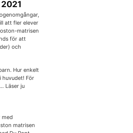
- 2021
deogenomgångar,
 att fler elever
 Boston-matrisen
nds för att
uder) och
barn. Hur enkelt
i huvudet! För
… Läser ju
r med
oston matrisen