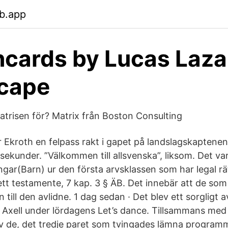
b.app
hcards by Lucas Laz
scape
trisen för? Matrix från Boston Consulting
r Ekroth en felpass rakt i gapet på landslagskaptene
sekunder. ”Välkommen till allsvenska”, liksom. Det va
gar(Barn) ur den första arvsklassen som har legal rät
sett testamente, 7 kap. 3 § ÄB. Det innebär att de som a
arn till den avlidne. 1 dag sedan · Det blev ett sorgligt
 Axell under lördagens Let’s dance. Tillsammans me
v de, det tredje paret som tvingades lämna program