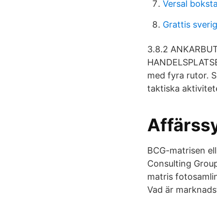
Versal bokst
Grattis sveri
3.8.2 ANKARBU
HANDELSPLATSER
med fyra rutor. 
taktiska aktivit
Affärss
BCG-matrisen ell
Consulting Group
matris fotosamli
Vad är marknads